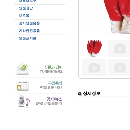
호흡보호구
안전장갑
보호복
공사안전용품
기타안전용품
안전표지판
상세정보