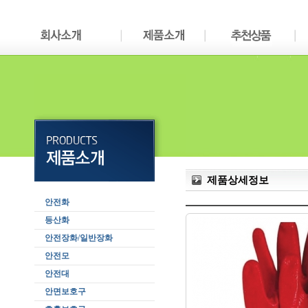
제품상세정보
안전화
등산화
안전장화/일반장화
안전모
안전대
안면보호구