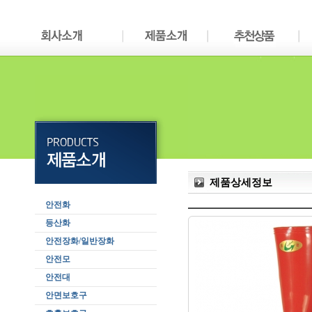
제품상세정보
안전화
등산화
안전장화/일반장화
안전모
안전대
안면보호구