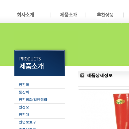
제품상세정보
안전화
등산화
안전장화/일반장화
안전모
안전대
안면보호구