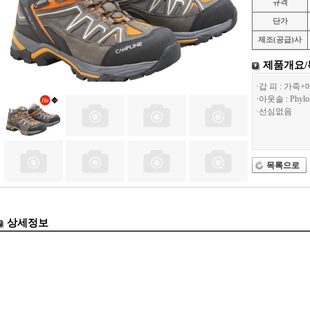
규격
단가
제조(공급)사
제품개요/
·갑 피 : 가죽
·아웃솔 : Ph
·선심없음
목록으로
상세정보