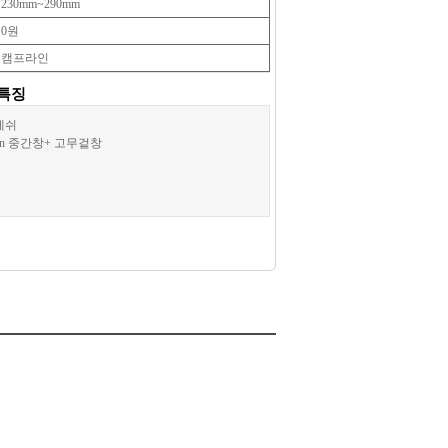
230mm~290mm
0원
캠프라인
특징
+메쉬
ylon 중간창+ 고무겉창