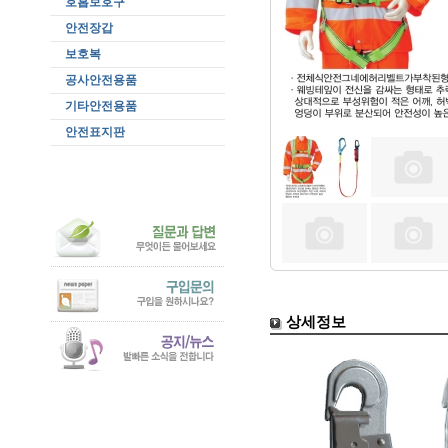
호흡보호구
안전장갑
보호복
공사안전용품
기타안전용품
안전표지판
상세정보