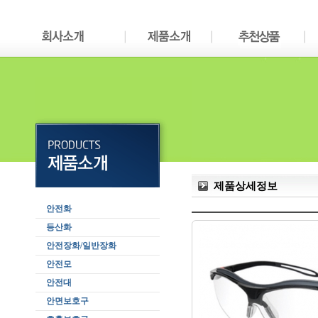
제품상세정보
안전화
등산화
안전장화/일반장화
안전모
안전대
안면보호구