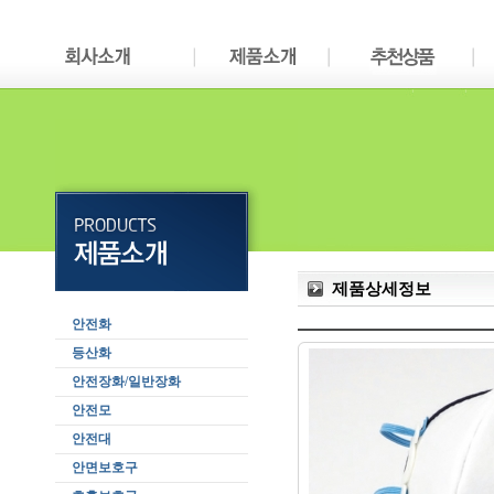
제품상세정보
안전화
등산화
안전장화/일반장화
안전모
안전대
안면보호구