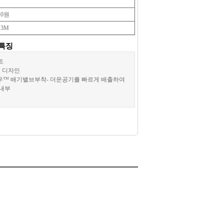
0원
3M
특징
트
식 디자인
로우™ 배기밸브부착- 더운공기를 빠르게 배출하여
내부