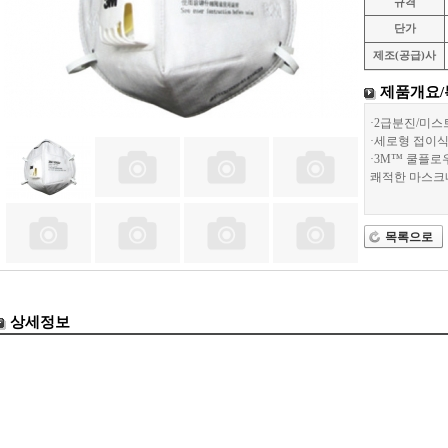
규격
단가
제조(공급)사
제품개요/
·2급분진/미스
·세로형 접이
·3M™ 쿨플
쾌적한 마스크
목록으로
상세정보