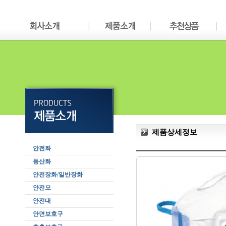
제품상세정보
안전화
등산화
안전장화/일반장화
안전모
안전대
안면보호구