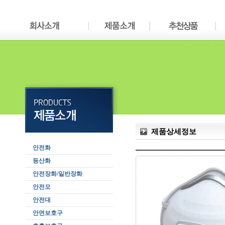
제품상세정보
안전화
등산화
안전장화/일반장화
안전모
안전대
안면보호구