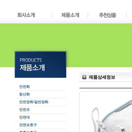
제품상세정보
안전화
등산화
안전장화/일반장화
안전모
안전대
안면보호구